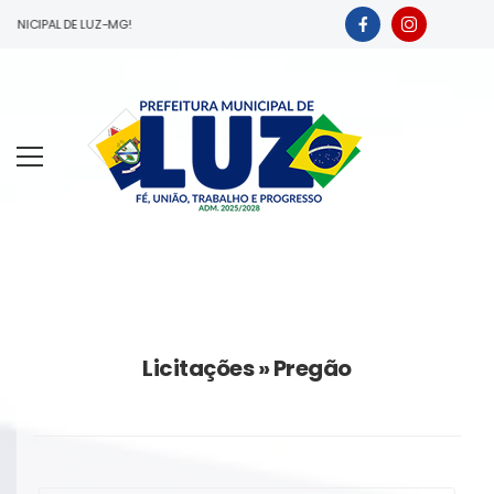
IPAL DE LUZ-MG!
Licitações » Pregão