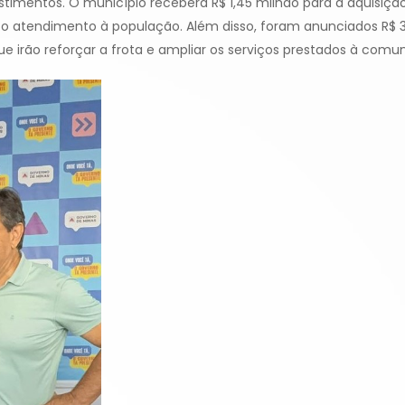
mentos. O município receberá R$ 1,45 milhão para a aquisiçã
 o atendimento à população. Além disso, foram anunciados R$ 3
que irão reforçar a frota e ampliar os serviços prestados à comu